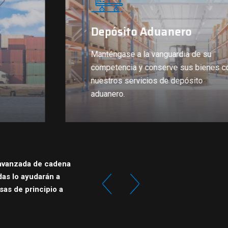
Depósito Aduanero
Manténgase a la vanguardia de su
competencia y conserve sus bienes c
nuestros servicios de depósito
aduanero.
a avanzada de cadena
das lo ayudarán a
sas de principio a