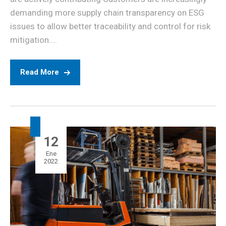
demanding more supply chain transparency on ESG
issues to allow better traceability and control for risk
mitigation....
Read More
12
Ene
2022