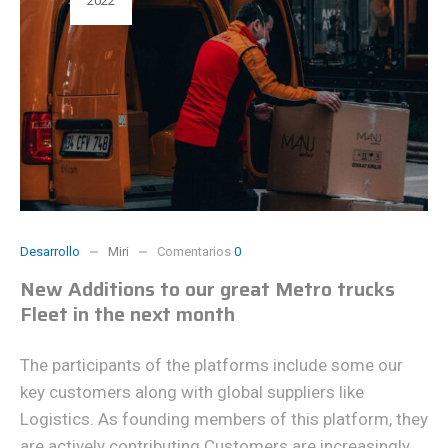
2022
Desarrollo
Miri
Comentarios
0
New Additions to our great Metro trucks
Fleet in the next month
The participants of the platforms include some our
key customers along with global suppliers like
Logistics. As founding members of this platform, they
are actively contributing Customers are increasingly