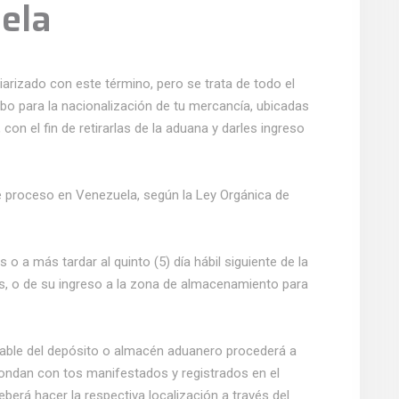
ela
rizado con este término, pero se trata de todo el
abo para la nacionalización de tu mercancía, ubicadas
on el fin de retirarlas de la aduana y darles ingreso
 proceso en Venezuela, según la Ley Orgánica de
o a más tardar al quinto (5) día hábil siguiente de la
es, o de su ingreso a la zona de almacenamiento para
sable del depósito o almacén aduanero procederá a
pondan con tos manifestados y registrados en el
rá hacer la respectiva localización a través del