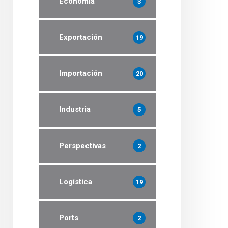
Economía
3
Exportación
19
Importación
20
Industria
5
Perspectivas
2
Logística
19
Ports
2