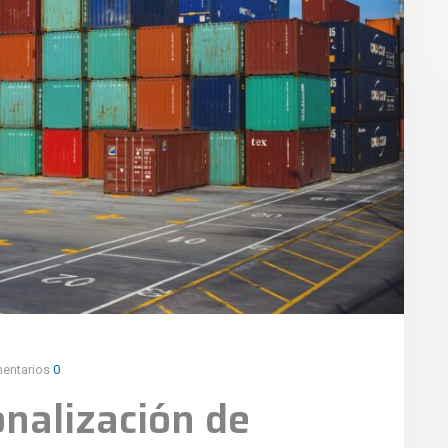
entarios
0
onalización de