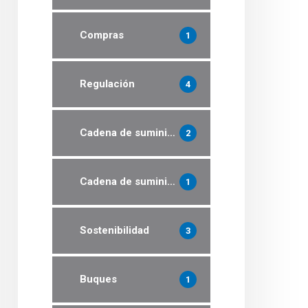
Compras
1
Regulación
4
Cadena de suministro
2
Cadena de suministro
1
Sostenibilidad
3
Buques
1